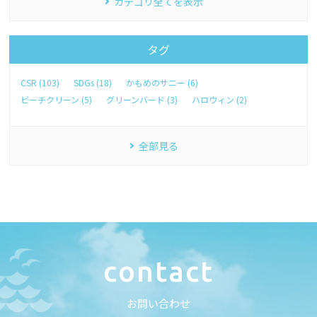
カテゴリ全てを表示
タグ
CSR (103)
SDGs (18)
かもめのサニー (6)
ビーチクリーン (5)
グリーンバード (3)
ハロウィン (2)
全部見る
c
o
n
t
a
c
t
お
問
い
合
わ
せ