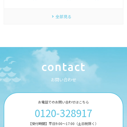
全部見る
c
o
n
t
a
c
t
お
問
い
合
わ
せ
お電話でのお問い合わせはこちら
0120-328917
【受付時間】平日9:00～17:00（土日祝除く）