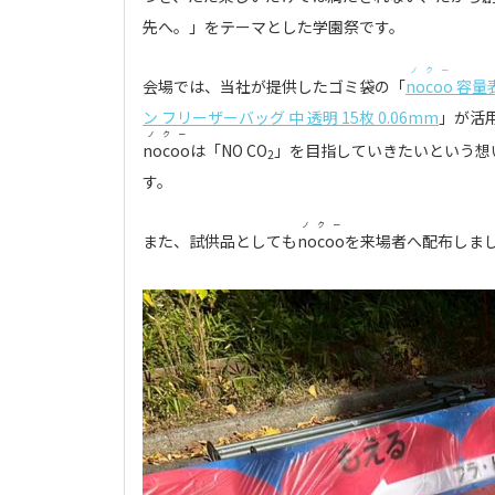
先へ。」をテーマとした学園祭です。
ノクー
会場では、当社が提供したゴミ袋の「
nocoo
容量表
ン フリーザーバッグ 中 透明 15枚 0.06mm
」が活
ノクー
nocoo
は「NO CO
」を目指していきたいという想
2
す。
ノクー
また、試供品としても
nocoo
を来場者へ配布しま