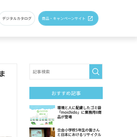
デジタルカタログ
商品・キャンペーンサイト
ま
おすすめ記事
環境へ配慮した製品
環境と人に配慮したゴミ袋
「moichido」に業務用8商
品が登場
立会小学校5年生の皆さん
と日本におけるリサイクル