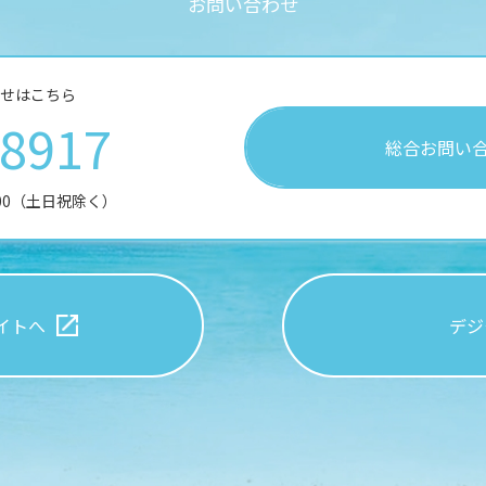
お
問
い
合
わ
せ
せはこちら
28917
総合お問い
:00（土日祝除く）
イトへ
デジ