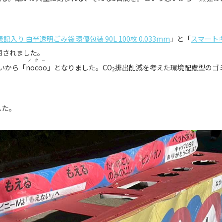
記入り 白半透明ごみ袋 環優包装 90L 100枚 0.033mm
」と「
スマート
用されました。
ノクー
いから「
nocoo
」となりました。CO
排出削減を考えた環境配慮型のゴ
2
した。