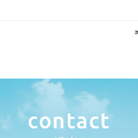
c
o
n
t
a
c
t