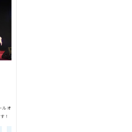
ル オ
です！