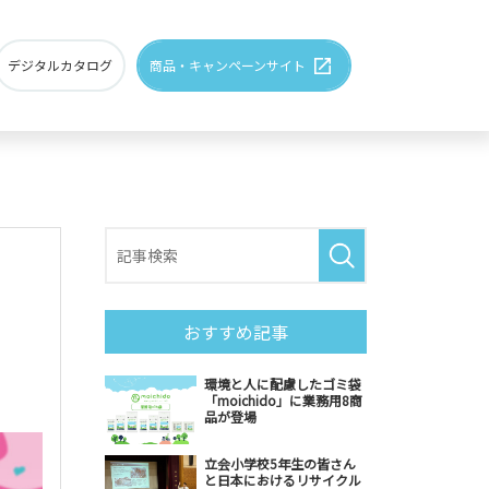
デジタルカタログ
商品・キャンペーンサイト
おすすめ記事
環境へ配慮した製品
環境と人に配慮したゴミ袋
「moichido」に業務用8商
品が登場
立会小学校5年生の皆さん
と日本におけるリサイクル