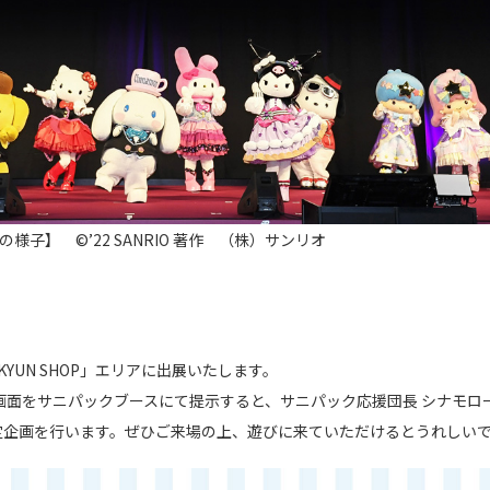
022の様子】 ©️’22 SANRIO 著作 （株）サンリオ
YUN SHOP」エリアに出展いたします。
画面をサニパックブースにて提示すると、サニパック応援団長 シナモロー
定企画を行います。ぜひご来場の上、遊びに来ていただけるとうれしい