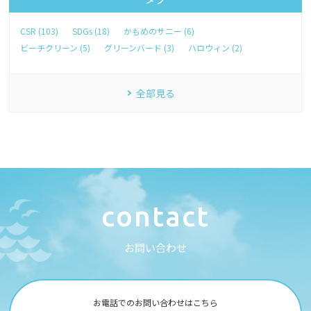
CSR (103)
SDGs (18)
かもめのサニー (6)
ビーチクリーン (5)
グリーンバード (3)
ハロウィン (2)
全部見る
c
o
n
t
a
c
t
お
問
い
合
わ
せ
お電話でのお問い合わせはこちら