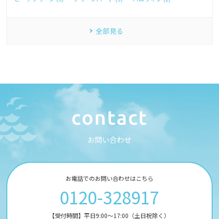
全部見る
c
o
n
t
a
c
t
お
問
い
合
わ
せ
お電話でのお問い合わせはこちら
0120-328917
【受付時間】平日9:00～17:00（土日祝除く）