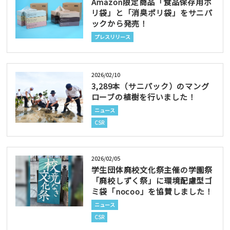
Amazon限定商品「食品保存用ポ
リ袋」と「消臭ポリ袋」をサニパ
ックから発売！
プレスリリース
2026/02/10
3,289本（サニパック）のマング
ローブの植樹を行いました！
ニュース
CSR
2026/02/05
学生団体廃校文化祭主催の学園祭
「廃校しずく祭」に環境配慮型ゴ
ミ袋「nocoo」を協賛しました！
ニュース
CSR