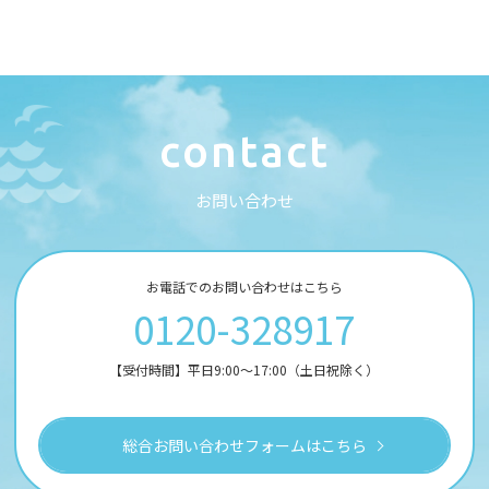
c
o
n
t
a
c
t
お
問
い
合
わ
せ
お電話でのお問い合わせはこちら
0120-328917
【受付時間】平日9:00～17:00（土日祝除く）
総合お問い合わせフォームはこちら