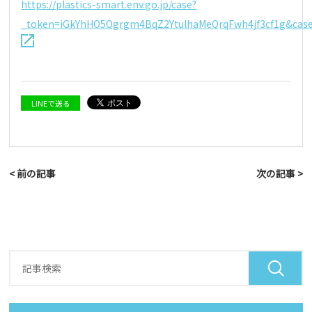
https://plastics-smart.env.go.jp/case?
_token=iGkYhHO5Qgrgm4BqZ2YtulhaMeQrqFwh4jf3cf1g&cas
LINEで送る
< 前の記事
次の記事 >