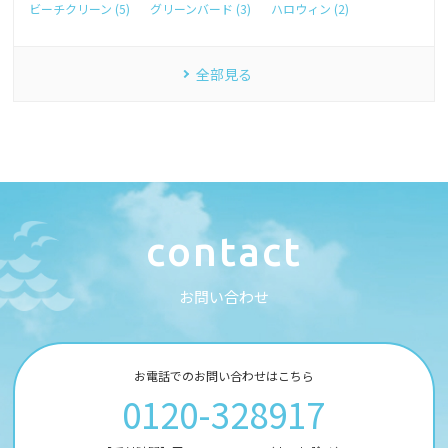
ビーチクリーン (5)
グリーンバード (3)
ハロウィン (2)
全部見る
c
o
n
t
a
c
t
お
問
い
合
わ
せ
お電話でのお問い合わせはこちら
0120-328917